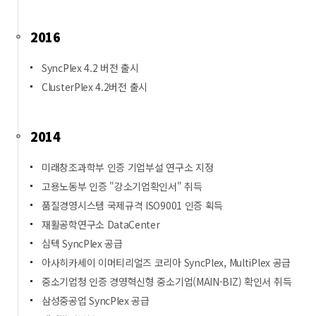
2016
SyncPlex 4.2 버전 출시
ClusterPlex 4.2버전 출시
2014
미래창조과학부 인증 기업부설 연구소 지정
고용노동부 인증 "강소기업확인서" 취득
품질경영시스템 국제규격 ISO9001 인증 획득
재활공학연구소 DataCenter
심텍 SyncPlex 공급
아사히카세이 이머티리얼즈 코리아 SyncPlex, MultiPlex 공급
중소기업청 인증 경영혁신형 중소기업(MAIN-BIZ) 확인서 취득
삼성중공업 SyncPlex 공급