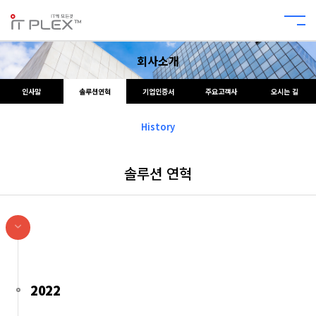
회사소개
인사말
솔루션연혁
기업인증서
주요고객사
오시는 길
History
솔루션 연혁
2022